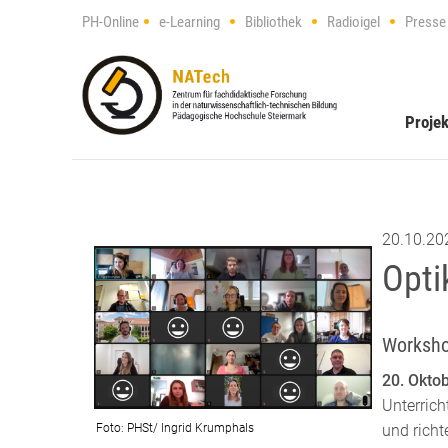
PH-Online
e-Learning
Bibliothek
Radioigel
Presse
Projek
20.10.20
Opti
Workshop
20. Okto
Unterrich
Foto: PHSt/ Ingrid Krumphals
und richt