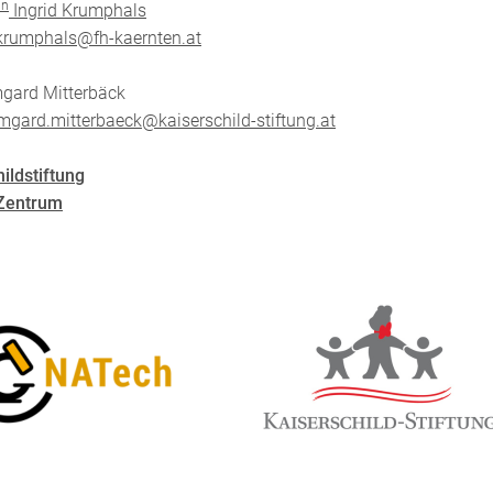
in
Ingrid Krumphals
.krumphals@fh-kaernten.at
gard Mitterbäck
rmgard.mitterbaeck@kaiserschild-stiftung.at
ildstiftung
Zentrum