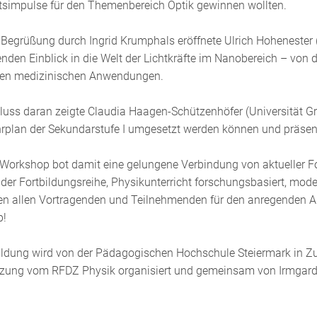
htsimpulse für den Themenbereich Optik gewinnen wollten.
Begrüßung durch Ingrid Krumphals eröffnete Ulrich Hohenester 
enden Einblick in die Welt der Lichtkräfte im Nanobereich – von
ven medizinischen Anwendungen.
uss daran zeigte Claudia Haagen-Schützenhöfer (Universität Gr
rplan der Sekundarstufe I umgesetzt werden können und präsenti
 Workshop bot damit eine gelungene Verbindung von aktueller F
 der Fortbildungsreihe, Physikunterricht forschungsbasiert, mod
en allen Vortragenden und Teilnehmenden für den anregenden A
p!
ildung wird von der Pädagogischen Hochschule Steiermark in Zu
tzung vom RFDZ Physik organisiert und gemeinsam von Irmgard M