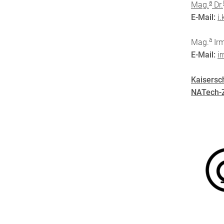
a
Mag.
Dr.
E-Mail:
i
a
Mag.
Irm
E-Mail:
i
Kaisersch
NATech-