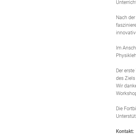
Unterric
Nach der 
faszinier
innovati
Im Anschl
Physikleh
Der erste
des Ziels
Wir dank
Worksho
Die Fortb
Unterstü
Kontakt: